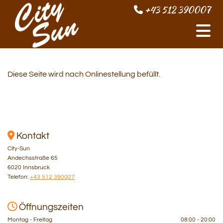
+43 512 390007

Diese Seite wird nach Onlinestellung befüllt.

Kontakt
City-Sun
Andechsstraße 65
6020 Innsbruck
Telefon:
+43 512 390007

Öffnungszeiten
Montag - Freitag
08:00 - 20:00